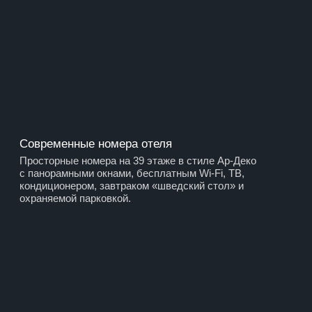
Апартаменты
Апартаменты на 40−41 этажах — идеальный вариант для
длительного проживания с полным отельным сервисом.
Гостиная, рабочая и обеденная зоны, собственная кухня
и панорамные окна с видом на Екатеринбург.
VIP-номера
Эксклюзивные номера на 51 этаже с джакузи
у панорамных окон — максимум комфорта и роскоши для
гостей.