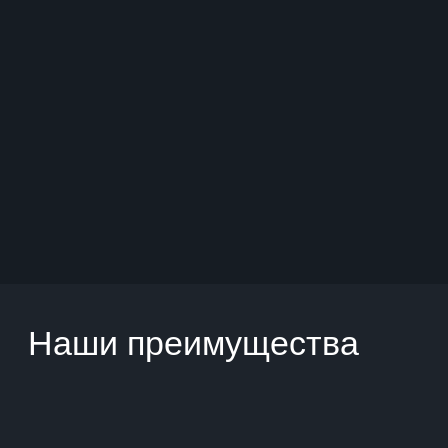
Современные номера отеля
Просторные номера на 39 этаже в стиле Ар-Деко
с панорамными окнами, бесплатным Wi-Fi, ТВ,
кондиционером, завтраком «шведский стол» и
охраняемой парковкой.