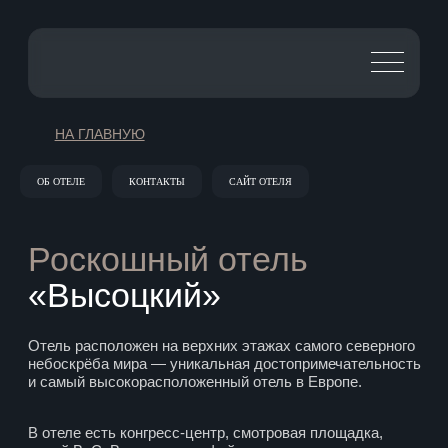
НА ГЛАВНУЮ
Роскошный отель
ОБ ОТЕЛЕ
КОНТАКТЫ
САЙТ ОТЕЛЯ
«Высоцкий»
Отель расположен на верхних этажах самого северного
небоскрёба мира — уникальная достопримечательность
и самый высокорасположенный отель в Европе.
В отеле есть конгресс-центр, смотровая площадка,
музей В. С. Высоцкого, кофейня, рестораны
паназиатской и европейской кухни, спа-салон
и развлекательные заведения. Гостям предоставляется
бесплатный охраняемый паркинг (жетон на рецепции).