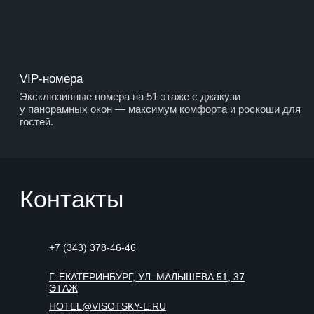
МУЗЕЙ ВЫСОЦКОГО
РЕСТОРАН PANORAMA A.S.P
РЕСТОРАН ВЕРТИКАЛЬ
БИЗНЕС ЦЕНТР
ОФИСНЫЕ ПОМЕЩЕНИЯ
ХАРАКТЕРИСТИКИ
ВЫСОЦКИЙ ДЕВЕЛОПМЕНТ
КОНТАКТЫ
АРЕНДА
МАРКЕТИНГ
БИЗНЕС ЦЕНТР
ОТЕЛЬ
СЕРВИСЫ
АВТОМОЙКА
ПАРКИНГ
О КОМПАНИИ
ПОЛИТИКА КОНФИДЕНЦИАЛЬНОСТИ
СОГЛАСИЕ НА ОБРАБОТКУ ПЕРСОНАЛЬНЫХ ДАННЫХ
РЕКВИЗИТЫ