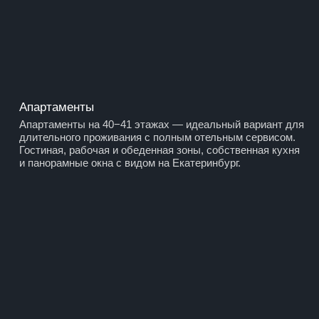
Контакты
+7 (343) 378-46-46
Г. ЕКАТЕРИНБУРГ, УЛ. МАЛЫШЕВА 51, 37
ЭТАЖ
HOTEL@VISOTSKY-E.RU
VISOTSKY-HOTEL.RU
© БЦ «ВЫСОЦКИЙ»
ИНФРАСТРУКТУРА
ОТЕЛЬ «ВЫСОЦКИЙ»
РЕСТОРАН ВЛАДИ
СМОТРОВАЯ ПЛОЩАДКА
БАССЕЙН SKY
СПА-САЛОН ECO SPA