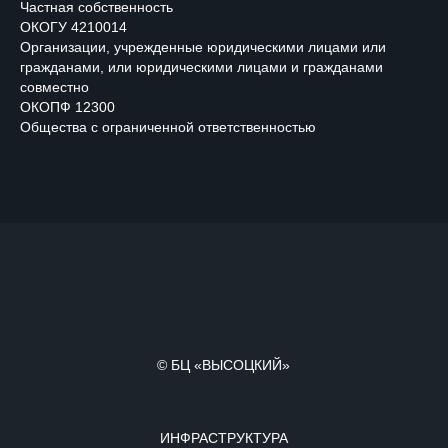
Частная собственность
© БЦ «ВЫСОЦКИЙ»
ОКОГУ 4210014
Организации, учрежденные юридическими лицами или
ИНФРАСТРУКТУРА
гражданами, или юридическими лицами и гражданами
ОТЕЛЬ «ВЫСОЦКИЙ»
совместно
РЕСТОРАН ВЛАДИ
ОКОПФ 12300
СМОТРОВАЯ ПЛОЩАДКА
Общества с ограниченной ответственностью
БАССЕЙН SKY
СПА-САЛОН ECO SPA
МУЗЕЙ ВЫСОЦКОГО
РЕСТОРАН PANORAMA A.S.P
РЕСТОРАН ВЕРТИКАЛЬ
БИЗНЕС ЦЕНТР
ОФИСНЫЕ ПОМЕЩЕНИЯ
ХАРАКТЕРИСТИКИ
ВЫСОЦКИЙ ДЕВЕЛОПМЕНТ
КОНТАКТЫ
АРЕНДА
МАРКЕТИНГ
БИЗНЕС ЦЕНТР
ОТЕЛЬ
СЕРВИСЫ
АВТОМОЙКА